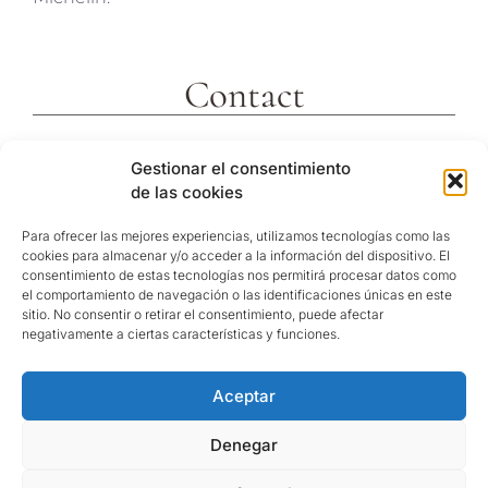
Contact
c/ Molins 2
Gestionar el consentimiento
43592 Xerta
de las cookies
Tarragona (España)
Telf. +34 977473810
Para ofrecer las mejores experiencias, utilizamos tecnologías como las
cookies para almacenar y/o acceder a la información del dispositivo. El
Coordenadas GPS:
consentimiento de estas tecnologías nos permitirá procesar datos como
40º 54′ 31″ N / 0º 29′ 26″ E
el comportamiento de navegación o las identificaciones únicas en este
sitio. No consentir o retirar el consentimiento, puede afectar
reservas@hotelvillaretiro.com
negativamente a ciertas características y funciones.
Aceptar
© Hotel Villa Retiro |
Política de privacitat
/
Nota
Legal
/
Política de cookies
Denegar