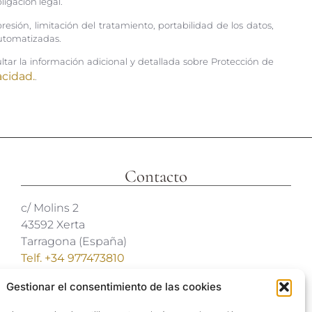
igación legal.
resión, limitación del tratamiento, portabilidad de los datos,
automatizadas.
tar la información adicional y detallada sobre Protección de
acidad.
.
Contacto
c/ Molins 2
43592 Xerta
Tarragona (España)
Telf. +34 977473810
Coordenadas GPS:
Gestionar el consentimiento de las cookies
40º 54′ 31″ N / 0º 29′ 26″ E