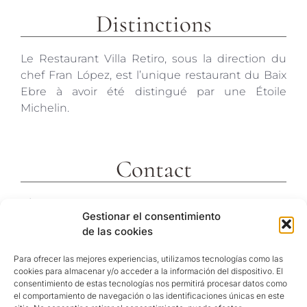
Distinctions
Le Restaurant Villa Retiro, sous la direction du
chef Fran López, est l’unique restaurant du Baix
Ebre à avoir été distingué par une Étoile
Michelin.
Contact
c/ Molins 2
Gestionar el consentimiento
43592 Xerta
de las cookies
Tarragona (España)
Telf. +34 977473810
Para ofrecer las mejores experiencias, utilizamos tecnologías como las
cookies para almacenar y/o acceder a la información del dispositivo. El
Coordenadas GPS:
consentimiento de estas tecnologías nos permitirá procesar datos como
40º 54′ 31″ N / 0º 29′ 26″ E
el comportamiento de navegación o las identificaciones únicas en este