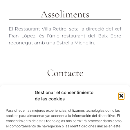
Assoliments
El Restaurant Villa Retiro, sota la direcció del xef
Fran López, és l’únic restaurant del Baix Ebre
reconegut amb una Estrella Michelin.
Contacte
c/ Molins 2
Gestionar el consentimiento
43592 Xerta
de las cookies
Tarragona (España)
Telf. +34 977473810
Para ofrecer las mejores experiencias, utilizamos tecnologías como las
cookies para almacenar y/o acceder a la información del dispositivo. El
Coordenades GPS:
consentimiento de estas tecnologías nos permitirá procesar datos como
40º 54′ 31″ N / 0º 29′ 26″ E
el comportamiento de navegación o las identificaciones únicas en este