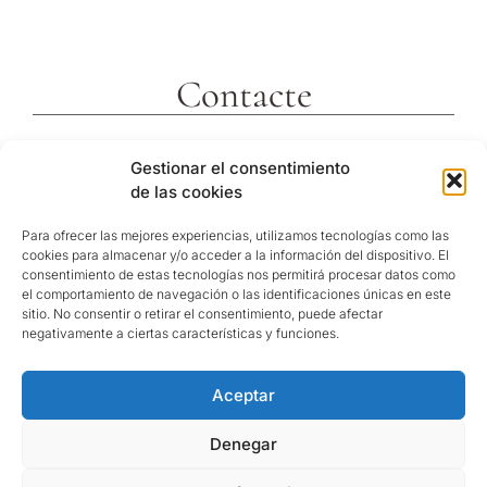
Contacte
c/ Molins 2
Gestionar el consentimiento
43592 Xerta
de las cookies
Tarragona (España)
Telf. +34 977473810
Para ofrecer las mejores experiencias, utilizamos tecnologías como las
cookies para almacenar y/o acceder a la información del dispositivo. El
Coordenades GPS:
consentimiento de estas tecnologías nos permitirá procesar datos como
40º 54′ 31″ N / 0º 29′ 26″ E
el comportamiento de navegación o las identificaciones únicas en este
sitio. No consentir o retirar el consentimiento, puede afectar
reservas@hotelvillaretiro.com
negativamente a ciertas características y funciones.
Aceptar
© Hotel Villa Retiro |
Política de privacitat
/
Nota
Legal
/
Política de cookies
Denegar