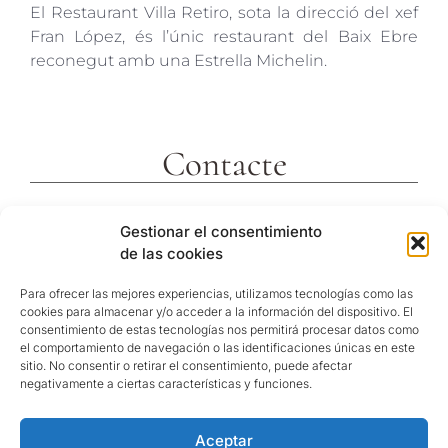
El Restaurant Villa Retiro, sota la direcció del xef
Fran López, és l’únic restaurant del Baix Ebre
reconegut amb una Estrella Michelin.
Contacte
c/ Molins 2
Gestionar el consentimiento
43592 Xerta
de las cookies
Tarragona (España)
Telf. +34 977473810
Para ofrecer las mejores experiencias, utilizamos tecnologías como las
cookies para almacenar y/o acceder a la información del dispositivo. El
Coordenades GPS:
consentimiento de estas tecnologías nos permitirá procesar datos como
40º 54′ 31″ N / 0º 29′ 26″ E
el comportamiento de navegación o las identificaciones únicas en este
sitio. No consentir o retirar el consentimiento, puede afectar
reservas@hotelvillaretiro.com
negativamente a ciertas características y funciones.
Aceptar