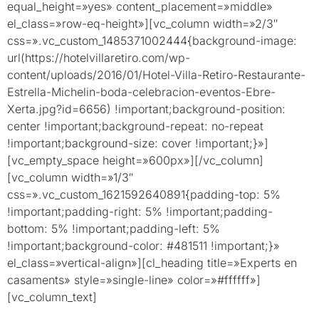
equal_height=»yes» content_placement=»middle»
el_class=»row-eq-height»][vc_column width=»2/3″
css=».vc_custom_1485371002444{background-image:
url(https://hotelvillaretiro.com/wp-
content/uploads/2016/01/Hotel-Villa-Retiro-Restaurante-
Estrella-Michelin-boda-celebracion-eventos-Ebre-
Xerta.jpg?id=6656) !important;background-position:
center !important;background-repeat: no-repeat
!important;background-size: cover !important;}»]
[vc_empty_space height=»600px»][/vc_column]
[vc_column width=»1/3″
css=».vc_custom_1621592640891{padding-top: 5%
!important;padding-right: 5% !important;padding-
bottom: 5% !important;padding-left: 5%
!important;background-color: #481511 !important;}»
el_class=»vertical-align»][cl_heading title=»Experts en
casaments» style=»single-line» color=»#ffffff»]
[vc_column_text]
Planifica, organitza i realitza teu enllaç
amb el compromís i experiència de Villa Retiro. Hem