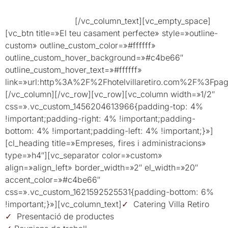
creat una col·lecció de perfectes aliats per atendre fins al
més mínim detall.
[/vc_column_text][vc_empty_space]
[vc_btn title=»El teu casament perfecte» style=»outline-
custom» outline_custom_color=»#ffffff»
outline_custom_hover_background=»#c4be66″
outline_custom_hover_text=»#ffffff»
link=»url:http%3A%2F%2Fhotelvillaretiro.com%2F%3Fp
[/vc_column][/vc_row][vc_row][vc_column width=»1/2″
css=».vc_custom_1456204613966{padding-top: 4%
!important;padding-right: 4% !important;padding-
bottom: 4% !important;padding-left: 4% !important;}»]
[cl_heading title=»Empreses, fires i administracions»
type=»h4″][vc_separator color=»custom»
align=»align_left» border_width=»2″ el_width=»20″
accent_color=»#c4be66″
css=».vc_custom_1621592525531{padding-bottom: 6%
!important;}»][vc_column_text]
✓
Catering Villa Retiro
✓
Presentació de productes