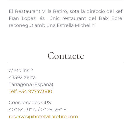
El Restaurant Villa Retiro, sota la direcció del xef
Fran López, és l’únic restaurant del Baix Ebre
reconegut amb una Estrella Michelin.
Contacte
c/ Molins 2
43592 Xerta
Tarragona (España)
Telf. +34 977473810
Coordenades GPS:
40º 54′ 31″ N / 0º 29′ 26″ E
reservas@hotelvillaretiro.com