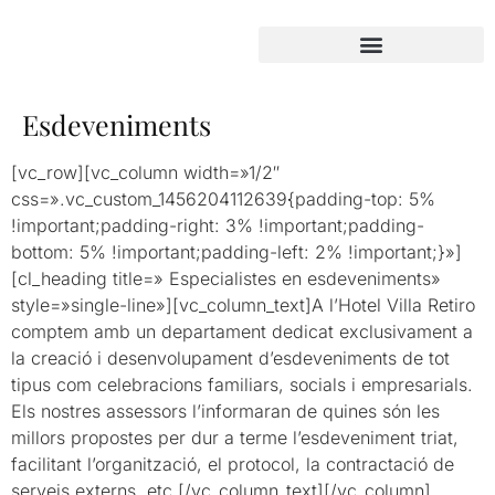
Esdeveniments
[vc_row][vc_column width=»1/2″
css=».vc_custom_1456204112639{padding-top: 5%
!important;padding-right: 3% !important;padding-
bottom: 5% !important;padding-left: 2% !important;}»]
[cl_heading title=» Especialistes en esdeveniments»
style=»single-line»][vc_column_text]A l’Hotel Villa Retiro
comptem amb un departament dedicat exclusivament a
la creació i desenvolupament d’esdeveniments de tot
tipus com celebracions familiars, socials i empresarials.
Els nostres assessors l’informaran de quines són les
millors propostes per dur a terme l’esdeveniment triat,
facilitant l’organització, el protocol, la contractació de
serveis externs, etc.[/vc_column_text][/vc_column]