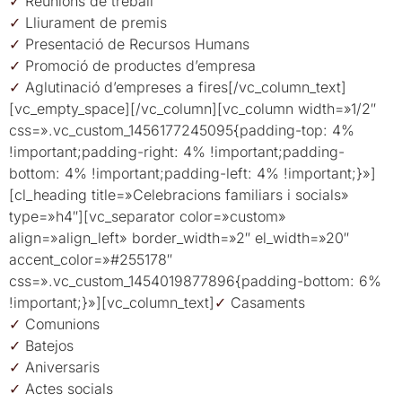
✓
Reunions de treball
✓
Lliurament de premis
✓
Presentació de Recursos Humans
✓
Promoció de productes d’empresa
✓
Aglutinació d’empreses a fires[/vc_column_text]
[vc_empty_space][/vc_column][vc_column width=»1/2″
css=».vc_custom_1456177245095{padding-top: 4%
!important;padding-right: 4% !important;padding-
bottom: 4% !important;padding-left: 4% !important;}»]
[cl_heading title=»Celebracions familiars i socials»
type=»h4″][vc_separator color=»custom»
align=»align_left» border_width=»2″ el_width=»20″
accent_color=»#255178″
css=».vc_custom_1454019877896{padding-bottom: 6%
!important;}»][vc_column_text]
✓
Casaments
✓
Comunions
✓
Batejos
✓
Aniversaris
✓
Actes socials