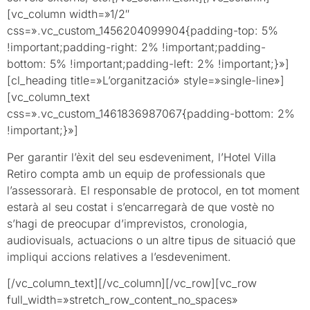
[vc_column width=»1/2″
css=».vc_custom_1456204099904{padding-top: 5%
!important;padding-right: 2% !important;padding-
bottom: 5% !important;padding-left: 2% !important;}»]
[cl_heading title=»L’organització» style=»single-line»]
[vc_column_text
css=».vc_custom_1461836987067{padding-bottom: 2%
!important;}»]
Per garantir l’èxit del seu esdeveniment, l’Hotel Villa
Retiro compta amb un equip de professionals que
l’assessorarà. El responsable de protocol, en tot moment
estarà al seu costat i s’encarregarà de que vostè no
s’hagi de preocupar d’imprevistos, cronologia,
audiovisuals, actuacions o un altre tipus de situació que
impliqui accions relatives a l’esdeveniment.
[/vc_column_text][/vc_column][/vc_row][vc_row
full_width=»stretch_row_content_no_spaces»