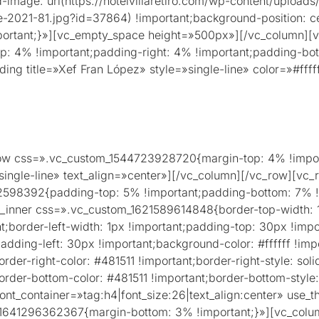
ge: url(https://hotelvillaretiro.com/wp-content/uploads/20
re-2021-81.jpg?id=37864) !important;background-position: c
mportant;}»][vc_empty_space height=»500px»][/vc_column][
 4% !important;padding-right: 4% !important;padding-bot
ading title=»Xef Fran López» style=»single-line» color=»#fff
xef Francesc López, quarta generació de restauradors. A la 
ercat, amb tocs d’innovació sense perdre l’essència de la c
ls.
row css=».vc_custom_1544723928720{margin-top: 4% !impor
ngle-line» text_align=»center»][/vc_column][/vc_row][vc_
598392{padding-top: 5% !important;padding-bottom: 7% !i
_inner css=».vc_custom_1621589614848{border-top-width: 1p
t;border-left-width: 1px !important;padding-top: 30px !imp
dding-left: 30px !important;background-color: #ffffff !impo
border-right-color: #481511 !important;border-right-style: sol
border-bottom-color: #481511 !important;border-bottom-style:
t_container=»tag:h4|font_size:26|text_align:center» use_t
_1641296362367{margin-bottom: 3% !important;}»][vc_colu