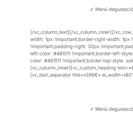
✓ Menú degustació p
[/vc_column_text][/vc_column_inner][/vc_ro
width: 1px !important;border-right-width: 1px
!important;padding-right: 30px !important;pad
left-color: #481511 !important;border-left-styl
color: #481511 !important;border-top-style: so
[vc_column_inner][vc_custom_heading text=»E
[vc_text_separator title=»398€» el_width=»8
✓ Menú degustació p