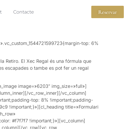
Reservar
t
Contacte
s=».vc_custom_1544721599723{margin-top: 6%
Villa Retiro. El Xec Regal és una fórmula que
res escapades o tambe es pot fer un regal
le_image image=»6203″ img_size=»full»]
lumn_inner][/vc_row_inner][/vc_column]
rtant;padding-top: 8% !important;padding-
c9 !important;}»][cl_heading title=»Formulari
ch_row»
lor: #f7f7f7 !important;}»][vc_column]
c_column][/vc_row][vc_row