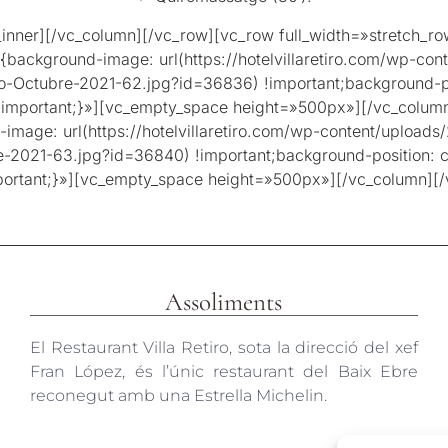
_inner][/vc_column][/vc_row][vc_row full_width=»stretch_
kground-image: url(https://hotelvillaretiro.com/wp-content
iro-Octubre-2021-62.jpg?id=36836) !important;background-p
 !important;}»][vc_empty_space height=»500px»][/vc_colum
e: url(https://hotelvillaretiro.com/wp-content/uploads/202
re-2021-63.jpg?id=36840) !important;background-position: 
mportant;}»][vc_empty_space height=»500px»][/vc_column][
Assoliments
El Restaurant Villa Retiro, sota la direcció del xef
Fran López, és l’únic restaurant del Baix Ebre
reconegut amb una Estrella Michelin.