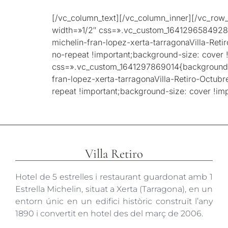
[/vc_column_text][/vc_column_inner][/vc_row
width=»1/2″ css=».vc_custom_1641296584928{bac
michelin-fran-lopez-xerta-tarragonaVilla-Ret
no-repeat !important;background-size: cover
css=».vc_custom_1641297869014{background-imag
fran-lopez-xerta-tarragonaVilla-Retiro-Octub
repeat !important;background-size: cover !i
Villa Retiro
Hotel de 5 estrelles i restaurant guardonat amb 1
Estrella Michelin, situat a Xerta (Tarragona), en un
entorn únic en un edifici històric construït l’any
1890 i convertit en hotel des del març de 2006.