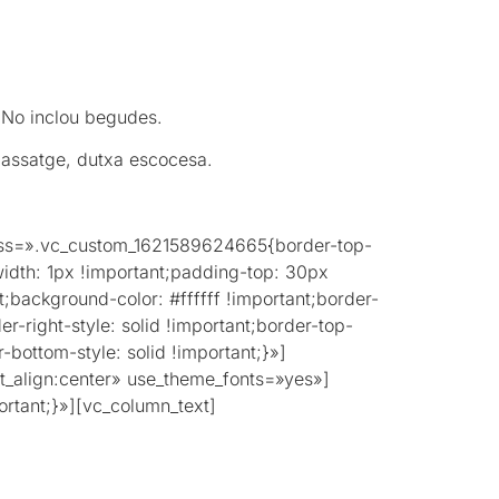
. No inclou begudes.
massatge, dutxa escocesa.
 css=».vc_custom_1621589624665{border-top-
-width: 1px !important;padding-top: 30px
;background-color: #ffffff !important;border-
er-right-style: solid !important;border-top-
-bottom-style: solid !important;}»]
t_align:center» use_theme_fonts=»yes»]
rtant;}»][vc_column_text]