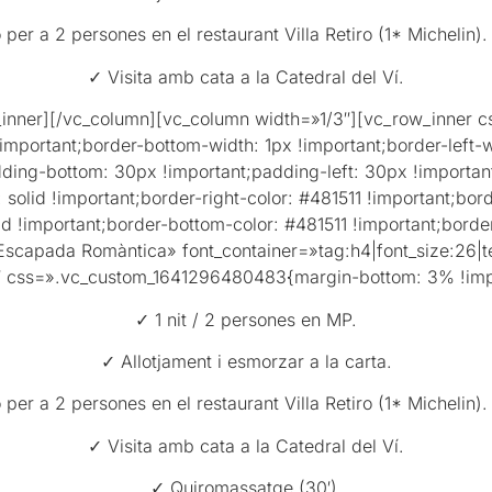
er a 2 persones en el restaurant Villa Retiro (1* Michelin)
✓ Visita amb cata a la Catedral del Ví.
w_inner][/vc_column][vc_column width=»1/3″][vc_row_inner
 !important;border-bottom-width: 1px !important;border-left
ding-bottom: 30px !important;padding-left: 30px !important
e: solid !important;border-right-color: #481511 !important;bord
lid !important;border-bottom-color: #481511 !important;border
scapada Romàntica» font_container=»tag:h4|font_size:26|t
0″ css=».vc_custom_1641296480483{margin-bottom: 3% !impo
✓ 1 nit / 2 persones en MP.
✓ Allotjament i esmorzar a la carta.
er a 2 persones en el restaurant Villa Retiro (1* Michelin)
✓ Visita amb cata a la Catedral del Ví.
✓ Quiromassatge (30′).