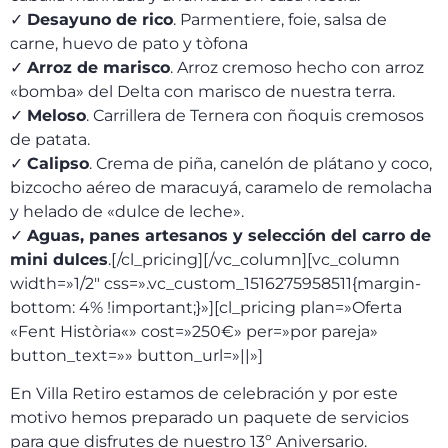
✓
Desayuno de rico
. Parmentiere, foie, salsa de
carne, huevo de pato y tòfona
✓
Arroz de marisco
. Arroz cremoso hecho con arroz
«bomba» del Delta con marisco de nuestra terra.
✓
Meloso
. Carrillera de Ternera con ñoquis cremosos
de patata.
✓
Calipso
. Crema de piña, canelón de plátano y coco,
bizcocho aéreo de maracuyá, caramelo de remolacha
y helado de «dulce de leche».
✓
Aguas, panes artesanos y selección del carro de
mini dulces
.[/cl_pricing][/vc_column][vc_column
width=»1/2″ css=».vc_custom_1516275958511{margin-
bottom: 4% !important;}»][cl_pricing plan=»Oferta
«Fent Història«» cost=»250€» per=»por pareja»
button_text=»» button_url=»||»]
En Villa Retiro estamos de celebración y por este
motivo hemos preparado un paquete de servicios
para que disfrutes de nuestro 13º Aniversario.