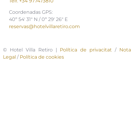
Telf. +34 977473810
Coordenadas GPS:
40º 54′ 31″ N / 0º 29′ 26″ E
reservas@hotelvillaretiro.com
© Hotel Villa Retiro |
Política de privacitat
/
Nota
Legal
/
Política de cookies