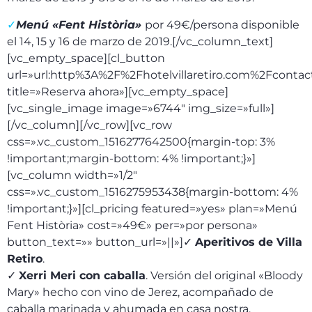
✓
Menú «Fent Història»
por 49€/persona disponible
el 14, 15 y 16 de marzo de 2019.[/vc_column_text]
[vc_empty_space][cl_button
url=»url:http%3A%2F%2Fhotelvillaretiro.com%2Fcontac
title=»Reserva ahora»][vc_empty_space]
[vc_single_image image=»6744″ img_size=»full»]
[/vc_column][/vc_row][vc_row
css=».vc_custom_1516277642500{margin-top: 3%
!important;margin-bottom: 4% !important;}»]
[vc_column width=»1/2″
css=».vc_custom_1516275953438{margin-bottom: 4%
!important;}»][cl_pricing featured=»yes» plan=»Menú
Fent Història» cost=»49€» per=»por persona»
button_text=»» button_url=»||»]✓
Aperitivos de Villa
Retiro
.
✓
Xerri Meri con caballa
. Versión del original «Bloody
Mary» hecho con vino de Jerez, acompañado de
caballa marinada y ahumada en casa nostra.