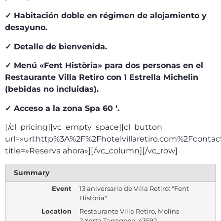
✓ Habitación doble en régimen de alojamiento y
desayuno.
✓ Detalle de bienvenida.
✓ Menú «Fent Història» para dos personas en el
Restaurante Villa Retiro con 1 Estrella Michelin
(bebidas no incluidas).
✓ Acceso a la zona Spa 60 ‘.
[/cl_pricing][vc_empty_space][cl_button
url=»url:http%3A%2F%2Fhotelvillaretiro.com%2Fcontac
title=»Reserva ahora»][/vc_column][/vc_row]
Summary
Event
13 aniversario de Villa Retiro: "Fent
Història"
Location
Restaurante Villa Retiro
,
Molins
2
,
Xerta
,
Tarragona
-
43592