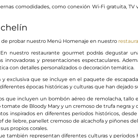
rnas comodidades, como conexión Wi-Fi gratuita, TV vía 
ichelín
jar de probar nuestro Menú Homenaje
en nuestro
restaura
 En nuestro restaurante gourmet podrás degustar una 
rias innovadoras y presentaciones espectaculares. Ademá
ica con detalles personalizados o decoración temática.
ca y exclusiva que se incluye en el paquete de escapad
diferentes épocas históricas y culturas que han dejado 
s que incluyen un bombón aéreo de remolacha, tallo enc
o tomate de Bloody Mary y un cremoso de trufa negra y 
os inspirados en diferentes períodos históricos, desde l
ef de liebre, panellet cremoso de alcachofa y piñones del
sus propios corales.
 también representan diferentes culturas y períodos hi