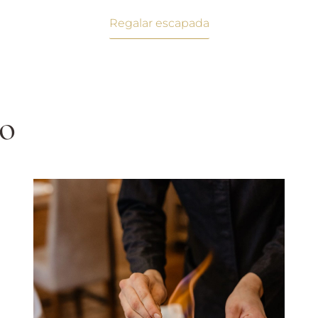
Regalar escapada
ro