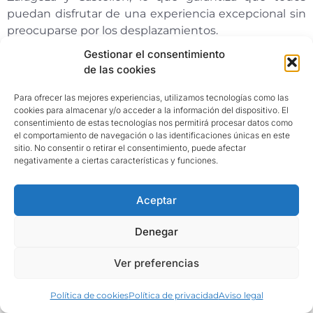
puedan disfrutar de una experiencia excepcional sin
preocuparse por los desplazamientos.
Gestionar el consentimiento
Bienestar y tratamientos
de las cookies
de relax
Para ofrecer las mejores experiencias, utilizamos tecnologías como las
cookies para almacenar y/o acceder a la información del dispositivo. El
Sabemos que una boda no solo se trata de la
consentimiento de estas tecnologías nos permitirá procesar datos como
el comportamiento de navegación o las identificaciones únicas en este
celebración en sí, sino también de proporcionar a los
sitio. No consentir o retirar el consentimiento, puede afectar
novios y a sus invitados una experiencia completa y
negativamente a ciertas características y funciones.
relajante. Es por eso que ofrecemos un excepcional
servicio de bienestar para completar tu boda
Aceptar
perfecta. Podrán aprovecharlo los invitados en
vuestro gran día que se alojen en nuestro hotel.
Denegar
Te ofrecemos un oasis de calma y tranquilidad donde
Ver preferencias
podrás cuidarte y consentirte antes, durante y
después de tu gran día. Permítenos brindarte
Entrada — Salida
Política de cookies
Política de privacidad
Aviso legal
momentos de relajación y bienestar para que puedas