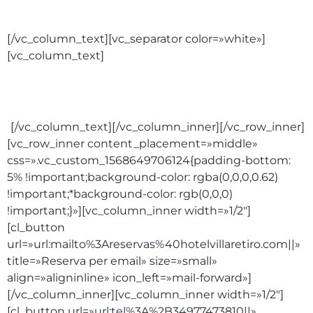
399€
[/vc_column_text][vc_separator color=»white»]
[vc_column_text]
Pack: sopar menú cap d’any, allotjament
i esmorzar: 640€
[/vc_column_text][/vc_column_inner][/vc_row_inner]
[vc_row_inner content_placement=»middle»
css=».vc_custom_1568649706124{padding-bottom:
5% !important;background-color: rgba(0,0,0,0.62)
!important;*background-color: rgb(0,0,0)
!important;}»][vc_column_inner width=»1/2″]
[cl_button
url=»url:mailto%3Areservas%40hotelvillaretiro.com||»
title=»Reserva per email» size=»small»
align=»aligninline» icon_left=»mail-forward»]
[/vc_column_inner][vc_column_inner width=»1/2″]
[cl_button url=»url:tel%3A%2B34977473810||»