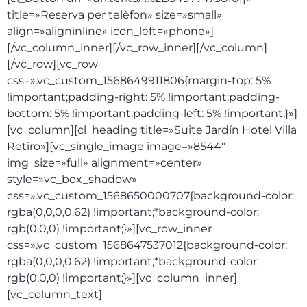
title=»Reserva per telèfon» size=»small»
align=»aligninline» icon_left=»phone»]
[/vc_column_inner][/vc_row_inner][/vc_column]
[/vc_row][vc_row
css=».vc_custom_1568649911806{margin-top: 5%
!important;padding-right: 5% !important;padding-
bottom: 5% !important;padding-left: 5% !important;}»]
[vc_column][cl_heading title=»Suite Jardín Hotel Villa
Retiro»][vc_single_image image=»8544″
img_size=»full» alignment=»center»
style=»vc_box_shadow»
css=».vc_custom_1568650000707{background-color:
rgba(0,0,0,0.62) !important;*background-color:
rgb(0,0,0) !important;}»][vc_row_inner
css=».vc_custom_1568647537012{background-color:
rgba(0,0,0,0.62) !important;*background-color:
rgb(0,0,0) !important;}»][vc_column_inner]
[vc_column_text]