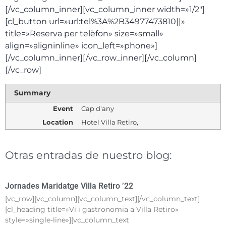
[/vc_column_inner][vc_column_inner width=»1/2″]
[cl_button url=»url:tel%3A%2B34977473810||»
title=»Reserva per telèfon» size=»small»
align=»aligninline» icon_left=»phone»]
[/vc_column_inner][/vc_row_inner][/vc_column]
[/vc_row]
Summary
Event
Cap d'any
Location
Hotel Villa Retiro
,
Otras entradas de nuestro blog:
Jornades Maridatge Villa Retiro ’22
[vc_row][vc_column][vc_column_text][/vc_column_text]
[cl_heading title=»Vi i gastronomia a Villa Retiro»
style=»single-line»][vc_column_text