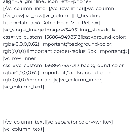
align=»aligninline» icon_left=»phone»]
[/vc_column_inner][/vc_row_inner][/vc_column]
[/vc_row][vc_row][vc_column][cl_heading
title=»Habitació Doble Hotel Villa Retiro»]
[vc_single_image image=»3495″ img_size=»full»
css=».vc_custom_1568649498313{background-color:
rgba(0,0,0,0.62) !important;*background-color:
rgb(0,0,0) !important;border-radius: 5px !important;}»]
[vc_row_inner
css=».vc_custom_1568647537012{background-color:
rgba(0,0,0,0.62) !important;*background-color:
rgb(0,0,0) !important;}»][vc_column_inner]
[vc_column_text]
Allotjament i esmorzar:
340€
[/vc_column_text][vc_separator color=»white»]
[vc_column_text]