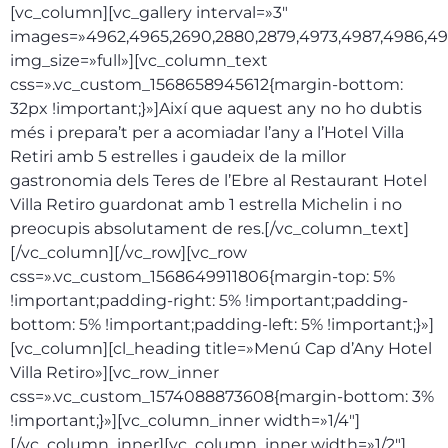
[vc_column][vc_gallery interval=»3″
images=»4962,4965,2690,2880,2879,4973,4987,4986,49
img_size=»full»][vc_column_text
css=».vc_custom_1568658945612{margin-bottom:
32px !important;}»]Així que aquest any no ho dubtis
més i prepara’t per a acomiadar l’any a l’Hotel Villa
Retiri amb 5 estrelles i gaudeix de la millor
gastronomia dels Teres de l’Ebre al Restaurant Hotel
Villa Retiro guardonat amb 1 estrella Michelin i no
preocupis absolutament de res.[/vc_column_text]
[/vc_column][/vc_row][vc_row
css=».vc_custom_1568649911806{margin-top: 5%
!important;padding-right: 5% !important;padding-
bottom: 5% !important;padding-left: 5% !important;}»]
[vc_column][cl_heading title=»Menú Cap d’Any Hotel
Villa Retiro»][vc_row_inner
css=».vc_custom_1574088873608{margin-bottom: 3%
!important;}»][vc_column_inner width=»1/4″]
[/vc_column_inner][vc_column_inner width=»1/2″]