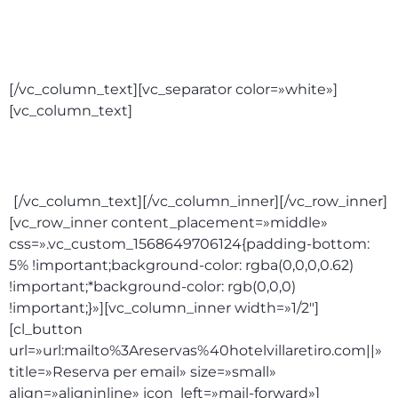
Allotjament i esmorzar:
380€
[/vc_column_text][vc_separator color=»white»]
[vc_column_text]
Pack: cena menú fin de año,
alojamiento y esmorzar: 620€
[/vc_column_text][/vc_column_inner][/vc_row_inner]
[vc_row_inner content_placement=»middle»
css=».vc_custom_1568649706124{padding-bottom:
5% !important;background-color: rgba(0,0,0,0.62)
!important;*background-color: rgb(0,0,0)
!important;}»][vc_column_inner width=»1/2″]
[cl_button
url=»url:mailto%3Areservas%40hotelvillaretiro.com||»
title=»Reserva per email» size=»small»
align=»aligninline» icon_left=»mail-forward»]