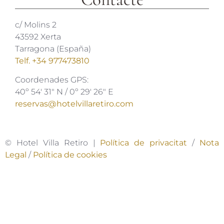
c/ Molins 2
43592 Xerta
Tarragona (España)
Telf. +34 977473810
Coordenades GPS:
40º 54′ 31″ N / 0º 29′ 26″ E
reservas@hotelvillaretiro.com
© Hotel Villa Retiro |
Política de privacitat
/
Nota
Legal
/
Política de cookies