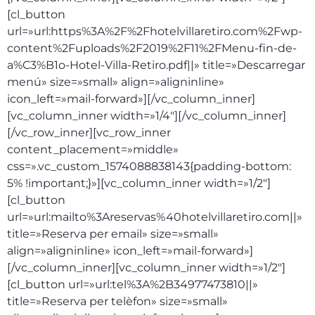
[cl_button
url=»url:https%3A%2F%2Fhotelvillaretiro.com%2Fwp-
content%2Fuploads%2F2019%2F11%2FMenu-fin-de-
a%C3%B1o-Hotel-Villa-Retiro.pdf||» title=»Descarregar
menú» size=»small» align=»aligninline»
icon_left=»mail-forward»][/vc_column_inner]
[vc_column_inner width=»1/4″][/vc_column_inner]
[/vc_row_inner][vc_row_inner
content_placement=»middle»
css=».vc_custom_1574088838143{padding-bottom:
5% !important;}»][vc_column_inner width=»1/2″]
[cl_button
url=»url:mailto%3Areservas%40hotelvillaretiro.com||»
title=»Reserva per email» size=»small»
align=»aligninline» icon_left=»mail-forward»]
[/vc_column_inner][vc_column_inner width=»1/2″]
[cl_button url=»url:tel%3A%2B34977473810||»
title=»Reserva per telèfon» size=»small»