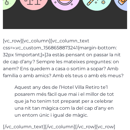
[vc_row][vc_column][vc_column_text
css=».vc_custom_1568658873241{margin-bottom:
32px !important;}»]Ja estàs pensant on passar la nit
de cap d’any? Sempre les mateixes preguntes: on
anem? Ens quedem a casa o sortim a sopar? Amb
família o amb amics? Amb els teus o amb els meus?
Aquest any des de l’Hotel Villa Retiro te’l
posarem més fàcil que mai i el millor de tot
que ja ho tenim tot preparat per a celebrar
una nit tan màgica com la del cap d’any en
un entorn únic i igual de màgic.
[/vc_column_text][/vc_column][/vc_row][vc_row]