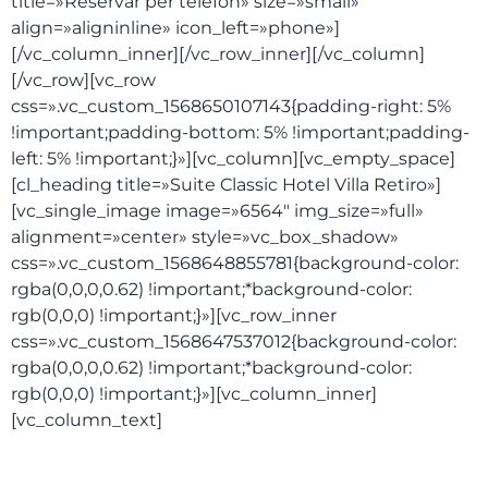
title=»Reservar per telèfon» size=»small»
align=»aligninline» icon_left=»phone»]
[/vc_column_inner][/vc_row_inner][/vc_column]
[/vc_row][vc_row
css=».vc_custom_1568650107143{padding-right: 5%
!important;padding-bottom: 5% !important;padding-
left: 5% !important;}»][vc_column][vc_empty_space]
[cl_heading title=»Suite Classic Hotel Villa Retiro»]
[vc_single_image image=»6564″ img_size=»full»
alignment=»center» style=»vc_box_shadow»
css=».vc_custom_1568648855781{background-color:
rgba(0,0,0,0.62) !important;*background-color:
rgb(0,0,0) !important;}»][vc_row_inner
css=».vc_custom_1568647537012{background-color:
rgba(0,0,0,0.62) !important;*background-color:
rgb(0,0,0) !important;}»][vc_column_inner]
[vc_column_text]
Allotjament i esmorzar: