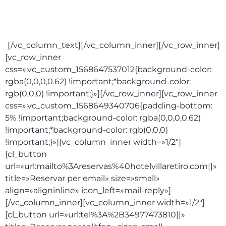
Pack: sopar menú cap d’any, allotjament
i esmorzar: 580€
[/vc_column_text][/vc_column_inner][/vc_row_inner]
[vc_row_inner
css=».vc_custom_1568647537012{background-color:
rgba(0,0,0,0.62) !important;*background-color:
rgb(0,0,0) !important;}»][/vc_row_inner][vc_row_inner
css=».vc_custom_1568649340706{padding-bottom:
5% !important;background-color: rgba(0,0,0,0.62)
!important;*background-color: rgb(0,0,0)
!important;}»][vc_column_inner width=»1/2″]
[cl_button
url=»url:mailto%3Areservas%40hotelvillaretiro.com||»
title=»Reservar per email» size=»small»
align=»aligninline» icon_left=»mail-reply»]
[/vc_column_inner][vc_column_inner width=»1/2″]
[cl_button url=»url:tel%3A%2B34977473810||»