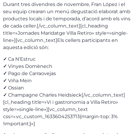
Durant tres divendres de novembre,
Fran
López i el
seu equip crearan un menú degustació elaborat amb
productes locals i de temporada, d’acord amb els vins
de cada celler.[/vc_column_text][cl_heading
title=»Jornades Maridatge Villa Retiro» style=»single-
line»][vc_column_text]Els cellers participants en
aquesta edició són:
✓
Ca N’Estruc
✓
Vinyes Dom
è
nech
✓
Pago de Carraovejas
✓
Vi
ñ
a Mein
✓
Ossian
✓
Champagne Charles Heidsieck
[/vc_column_text]
[cl_heading title=»Vi i gastronomia a Villa Retiro»
style=»single-line»][vc_column_text
css=».vc_custom_1633604253713{margin-top: 3%
!important;}»]