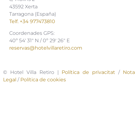
43592 Xerta
Tarragona (España)
Telf. +34 977473810
Coordenades GPS:
40º 54′ 31″ N / 0º 29′ 26″ E
reservas@hotelvillaretiro.com
© Hotel Villa Retiro |
Política de privacitat
/
Nota
Legal
/
Política de cookies