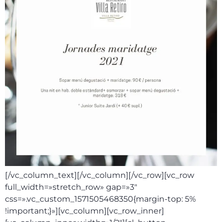
[/vc_column_text][/vc_column][/vc_row][vc_row
full_width=»stretch_row» gap=»3″
css=».vc_custom_1571505468350{margin-top: 5%
!important;}»][vc_column][vc_row_inner]