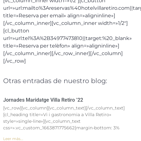
[vc_column_inner width=»1/2″][cl_button
url=»url:mailto%3Areservas%40hotelvillaretiro.com||ta
title=»Reserva per email» align=»aligninline»]
[/vc_column_inner][vc_column_inner width=»1/2″]
[cl_button
url=»url:tel%3A%2B34977473810||target:%20_blank»
title=»Reserva per telèfon» align=»aligninline»]
[/vc_column_inner][/vc_row_inner][/vc_column]
[/vc_row]
Otras entradas de nuestro blog:
Jornades Maridatge Villa Retiro ’22
[vc_row][vc_column][vc_column_text][/vc_column_text]
[cl_heading title=»Vi i gastronomia a Villa Retiro»
style=»single-line»][vc_column_text
css=».vc_custom_1663871775662{margin-bottom: 3%
Leer más...