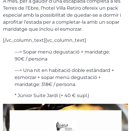
A més, per a gaudir d’una escapada completa a les
Terres de l’Ebre, l’hotel Villa Retiro ofereix un pack
especial amb la possibilitat de quedar-se a dormir i
aprofitar l’estada per a completar-la amb un sopar
maridatge que inclou el esmorzar.
[/vc_column_text][vc_column_text]
—> Sopar menú degustació + maridatge:
90€ / persona
—> Una nit en habitació doble estàndard +
esmorzar + sopar menú degustació +
maridatge: 318€ / persona.
* Júnior Suite Jardí (+ 40 € supl.)