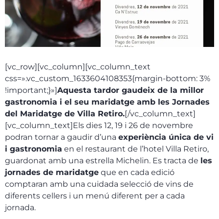
[vc_row][vc_column][vc_column_text
css=».vc_custom_1633604108353{margin-bottom: 3%
!important;}»]
Aquesta tardor gaudeix de la millor
gastronomia i el seu maridatge amb les Jornades
del Maridatge de Villa Retiro.
[/vc_column_text]
[vc_column_text]Els dies 12, 19 i 26 de novembre
podran tornar a gaudir d’una
experiència única de vi
i gastronomia
en el restaurant de l’hotel Villa Retiro,
guardonat amb una estrella Michelin. Es tracta de
les
jornades de maridatge
que en cada edició
comptaran amb una cuidada selecció de vins de
diferents cellers i un menú diferent per a cada
jornada.