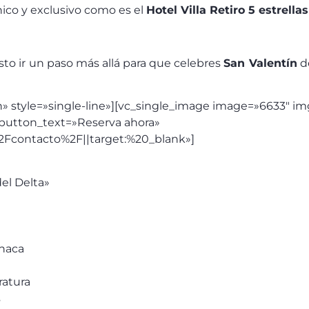
nico y exclusivo como es el
Hotel Villa Retiro 5 estrella
sto ir un paso más allá para que celebres
San Valentín
de
» style=»single-line»][vc_single_image image=»6633″ img
 button_text=»Reserva ahora»
2Fcontacto%2F||target:%20_blank»]
el Delta»
ahaca
ratura
s