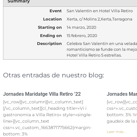
Summary
Event
San Valentín en Hotel Villa Retiro
Location
Xerta
,
c/ Molins 2
,
Xerta
,
Tarragona
Starting on
14 marzo, 2020
Ending on
15 febrero, 2020
Description
Celebra San Valentín en una velada
romanticismo se funde con la mej
Hotel Villa Retiro 5 estrellas.
Otras entradas de nuestro blog:
Jornades Maridatge Villa Retiro ’22
Jornades Mari
[vc_row][vc_column][vc_column_text]
[vc_row][vc_c
[/vc_column_text][cl_heading title=»Vi i
css=».vc_cus
gastronomia a Villa Retiro» style=»single-
bottom: 3% !i
line»][vc_column_text
gaudeix de la
css=».vc_custom_1663871775662{margin-
Leer más...
bottom: 3%