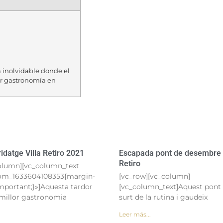
 inolvidable donde el
or gastronomía en
datge Villa Retiro 2021
Escapada pont de desembre e
Retiro
olumn][vc_column_text
tom_1633604108353{margin-
[vc_row][vc_column]
mportant;}»]Aquesta tardor
[vc_column_text]Aquest pont
 millor gastronomia
surt de la rutina i gaudeix
Leer más...