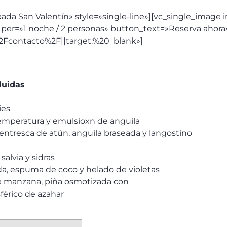
apada San Valentín» style=»single-line»][vc_single_imag
 per=»1 noche / 2 personas» button_text=»Reserva ahora
2Fcontacto%2F||target:%20_blank»]
luidas
ies
emperatura y emulsioxn de anguila
ventresca de atún, anguila braseada y langostino
salvia y sidras
a, espuma de coco y helado de violetas
de manzana, piña osmotizada con
férico de azahar