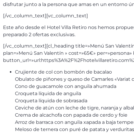
disfrutar junto a la persona que amas en un entorno ú
[/vc_column_text][vc_column_text]
Este año desde el Hotel Villa Retiro nos hemos propue
preparado 2 ofertas exclusivas.
[/vc_column_text][cl_heading title=»Menú San Valentín
plan=»Menú San Valentín » cost=»65€» per=»persona»
button_url=»url:https%3A%2F%2Fhotelvillaretiro.com%
Crujiente de col con bombón de bacalao
Obulato de piñones y queso de Camarles «Variat d
Cono de guacamole con anguila ahumada
Croqueta líquida de anguila
Croqueta líquida de sobrasada
Ceviche de atún con leche de tigre, naranja y alb
Crema de alcachofa con papada de cerdo y foie
Arroz de barraca con anguila xapada a baja tempe
Meloso de ternera con puré de patata y verdurita