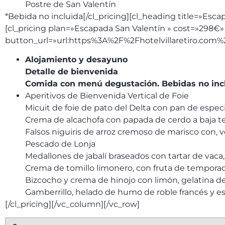
Postre de San Valentín
*Bebida no incluida[/cl_pricing][cl_heading title=»Esc
[cl_pricing plan=»Escapada San Valentín » cost=»298€»
button_url=»url:https%3A%2F%2Fhotelvillaretiro.com%
Alojamiento y desayuno
Detalle de bienvenida
Comida con menú degustación. Bebidas no inc
Aperitivos de Bienvenida Vertical de Foie
Micuit de foie de pato del Delta con pan de espec
Crema de alcachofa con papada de cerdo a baja t
Falsos niguiris de arroz cremoso de marisco con, 
Pescado de Lonja
Medallones de jabalí braseados con tartar de vaca, 
Crema de tomillo limonero, con fruta de temporad
Bizcocho y crema de hinojo con limón, gelatina 
Gamberrillo, helado de humo de roble francés y es
[/cl_pricing][/vc_column][/vc_row]