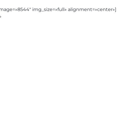
e image=»8544″ img_size=»full» alignment=»center»]
»