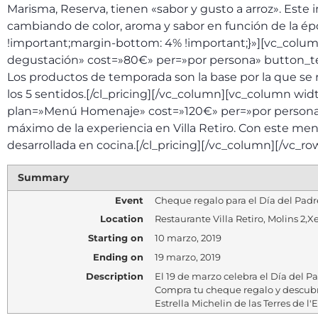
Marisma, Reserva, tienen «sabor y gusto a arroz». Este 
cambiando de color, aroma y sabor en función de la ép
!important;margin-bottom: 4% !important;}»][vc_colum
degustación» cost=»80€» per=»por persona» button_text
Los productos de temporada son la base por la que se 
los 5 sentidos.[/cl_pricing][/vc_column][vc_column wi
plan=»Menú Homenaje» cost=»120€» per=»por persona» b
máximo de la experiencia en Villa Retiro. Con este menú
desarrollada en cocina.[/cl_pricing][/vc_column][/vc_ro
Summary
Event
Cheque regalo para el Día del Padr
Location
Restaurante Villa Retiro
,
Molins 2
,
Xe
Starting on
10 marzo, 2019
Ending on
19 marzo, 2019
Description
El 19 de marzo celebra el Día del Pa
Compra tu cheque regalo y descubr
Estrella Michelin de las Terres de l'