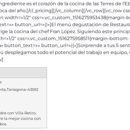
ingrediente es el corazón de la cocina de las Terres de l’
oca del año.[/cl_pricing][/vc_column][/vc_row][vc_row 
n width=»1/2″ css=».vc_custom_1516275953438{margin-bo
=»» button_url=»||»]El menú degustación de Restaurante
rige la cocina del chef Fran López. Siguiendo este princ
dth=»1/2″ css=».vc_custom_1516275958511{margin-bottom: 4
utton_text=»» button_url=»||»]Sorprende a tus 5 sentid
 desplegamos todo el potencial del trabajo en equipo, sa
w]
e
rta
,
Tarragona
-
43592
dre con Villa Retiro.
e la mejor cocina con
Ebre.