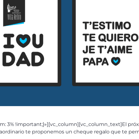
m: 3% !important;}»][vc_column][vc_column_text]El pr
traordinario te proponemos un cheque regalo que te perm