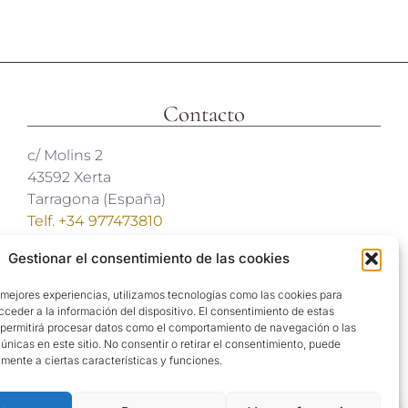
Contacto
c/ Molins 2
43592 Xerta
Tarragona (España)
Telf. +34 977473810
Coordenadas GPS:
Gestionar el consentimiento de las cookies
40º 54′ 31″ N / 0º 29′ 26″ E
 mejores experiencias, utilizamos tecnologías como las cookies para
reservas@hotelvillaretiro.com
ceder a la información del dispositivo. El consentimiento de estas
 permitirá procesar datos como el comportamiento de navegación o las
 únicas en este sitio. No consentir o retirar el consentimiento, puede
mente a ciertas características y funciones.