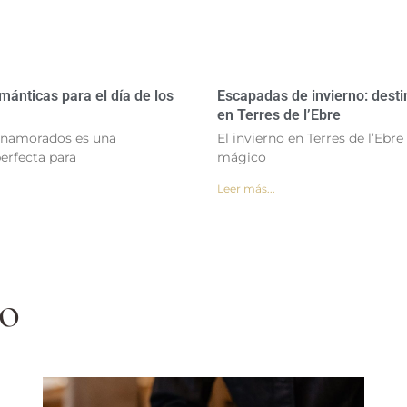
ánticas para el día de los
Escapadas de invierno: dest
en Terres de l’Ebre
 Enamorados es una
El invierno en Terres de l’Ebr
erfecta para
mágico
Leer más...
ro