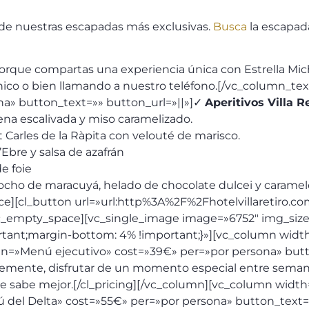
 de nuestras escapadas más exclusivas.
Busca
la escapada
que compartas una experiencia única con Estrella Mich
ónico o bien llamando a nuestro teléfono.[/vc_column_te
na» button_text=»» button_url=»||»]✓
Aperitivos Villa R
ena escalivada y miso caramelizado.
t Carles de la Ràpita con velouté de marisco.
’Ebre y salsa de azafrán
e foie
cocho de maracuyá, helado de chocolate dulcei y carame
ce][cl_button url=»url:http%3A%2F%2Fhotelvillaretiro.co
vc_empty_space][vc_single_image image=»6752″ img_size=
tant;margin-bottom: 4% !important;}»][vc_column widt
plan=»Menú ejecutivo» cost=»39€» per=»por persona» bu
plemente, disfrutar de un momento especial entre seman
e sabe mejor.[/cl_pricing][/vc_column][vc_column widt
ú del Delta» cost=»55€» per=»por persona» button_text=»