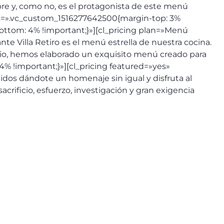
Ebre y, como no, es el protagonista de este menú
css=».vc_custom_1516277642500{margin-top: 3%
ttom: 4% !important;}»][cl_pricing plan=»Menú
 Villa Retiro es el menú estrella de nuestra cocina.
ipio, hemos elaborado un exquisito menú creado para
% !important;}»][cl_pricing featured=»yes»
os dándote un homenaje sin igual y disfruta al
crificio, esfuerzo, investigación y gran exigencia