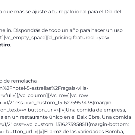
 que más se ajuste a tu regalo ideal para el Día del
elin. Dispondrás de todo un año para hacer un uso
xt][vc_empty_space][cl_pricing featured=»yes»
etiro
.
lo de remolacha
m%2Fhotel-5-estrellas%2Fregala-villa-
»full»][/vc_column][/vc_row][vc_row
h=»1/2″ css=».vc_custom_1516275953438{margin-
tton_text=»» button_url=»||»]Una comida de empresa,
a en un restaurante único en el Baix Ebre. Una comida
h=»1/2″ css=».vc_custom_1516275958511{margin-bottom:
» button_url=»||»]El arroz de las variedades Bomba,