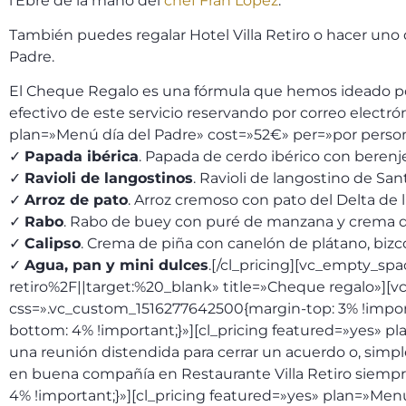
l’Ebre de la mano del
chef Fran López
.
También puedes regalar Hotel Villa Retiro o hacer uno
Padre.
El Cheque Regalo es una fórmula que hemos ideado por
efectivo de este servicio reservando por correo electr
plan=»Menú día del Padre» cost=»52€» per=»por perso
✓
Papada ibérica
. Papada de cerdo ibérico con berenj
✓
Ravioli de langostinos
. Ravioli de langostino de San
✓
Arroz de pato
. Arroz cremoso con pato del Delta de l
✓
Rabo
. Rabo de buey con puré de manzana y crema d
✓
Calipso
. Crema de piña con canelón de plátano, biz
✓
Agua, pan y mini dulces
.[/cl_pricing][vc_empty_spa
retiro%2F||target:%20_blank» title=»Cheque regalo»][
css=».vc_custom_1516277642500{margin-top: 3% !impor
bottom: 4% !important;}»][cl_pricing featured=»yes» 
una reunión distendida para cerrar un acuerdo o, sim
en buena compañía en Restaurante Villa Retiro siempr
4% !important;}»][cl_pricing featured=»yes» plan=»Men