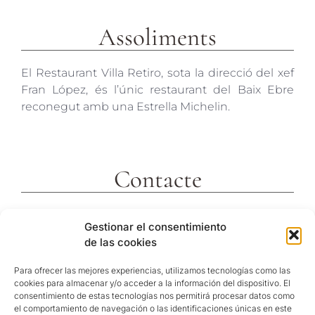
Assoliments
El Restaurant Villa Retiro, sota la direcció del xef
Fran López, és l’únic restaurant del Baix Ebre
reconegut amb una Estrella Michelin.
Contacte
c/ Molins 2
Gestionar el consentimiento
43592 Xerta
de las cookies
Tarragona (España)
Telf. +34 977473810
Para ofrecer las mejores experiencias, utilizamos tecnologías como las
cookies para almacenar y/o acceder a la información del dispositivo. El
Coordenades GPS:
consentimiento de estas tecnologías nos permitirá procesar datos como
40º 54′ 31″ N / 0º 29′ 26″ E
el comportamiento de navegación o las identificaciones únicas en este