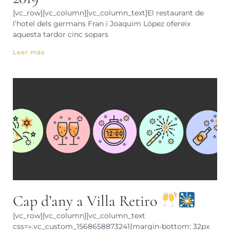
[vc_row][vc_column][vc_column_text]El restaurant de
l’hotel dels germans Fran i Joaquim López ofereix
aquesta tardor cinc sopars
Leer más
Cap d’any a Villa Retiro
[vc_row][vc_column][vc_column_text
css=».vc_custom_1568658873241{margin-bottom: 32px