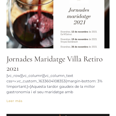
Jornades Maridatge Villa Retiro
2021
[vc_row][vc_column][vc_column_text
css=».vc_custom_1633604108353{margin-bottom: 3%
!important;}»]Aquesta tardor gaudeix de la millor
gastronomia i el seu maridatge amb
Leer más