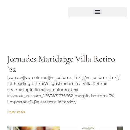
Jornades Maridatge Villa Retiro
’22
[vc_row][vc_column][vc_column_text][/vc_column_text]
[cl_heading title=»Vi i gastronomia a Villa Retiro»
style=»single-line»][vc_column_text
css=».vc_custom_1663871775662{margin-bottom: 3%
!important;}»]Ja estem a la tardor,
Leer más