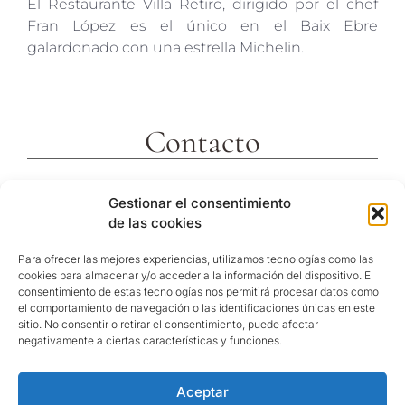
El Restaurante Villa Retiro, dirigido por el chef
Fran López es el único en el Baix Ebre
galardonado con una estrella Michelin.
Contacto
c/ Molins 2
Gestionar el consentimiento
43592 Xerta
de las cookies
Tarragona (España)
Telf. +34 977473810
Para ofrecer las mejores experiencias, utilizamos tecnologías como las
cookies para almacenar y/o acceder a la información del dispositivo. El
Coordenadas GPS:
consentimiento de estas tecnologías nos permitirá procesar datos como
40º 54′ 31″ N / 0º 29′ 26″ E
el comportamiento de navegación o las identificaciones únicas en este
sitio. No consentir o retirar el consentimiento, puede afectar
reservas@hotelvillaretiro.com
negativamente a ciertas características y funciones.
Aceptar
© Hotel Villa Retiro |
Política de privacitat
/
Nota