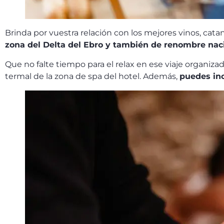
Brinda por vuestra relación con los mejores vinos, cata
zona del Delta del Ebro y también de renombre naci
Que no falte tiempo para el relax en ese viaje organiza
termal de la zona de spa del hotel. Además,
puedes inc