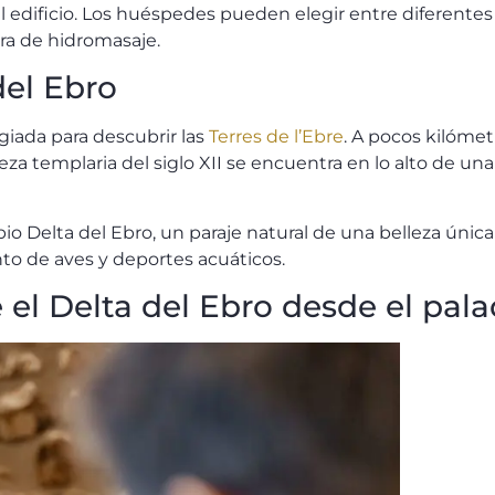
el edificio. Los huéspedes pueden elegir entre diferente
era de hidromasaje.
del Ebro
giada para descubrir las
Terres de l’Ebre
. A pocos kilómet
a templaria del siglo XII se encuentra en lo alto de una 
opio Delta del Ebro, un paraje natural de una belleza únic
nto de aves y deportes acuáticos.
 el Delta del Ebro desde el pala