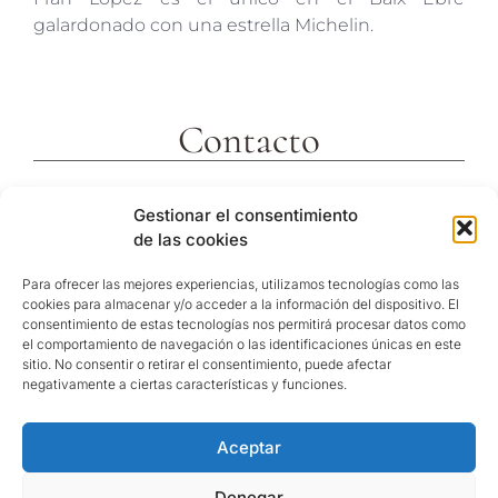
galardonado con una estrella Michelin.
Contacto
c/ Molins 2
Gestionar el consentimiento
43592 Xerta
de las cookies
Tarragona (España)
Telf. +34 977473810
Para ofrecer las mejores experiencias, utilizamos tecnologías como las
cookies para almacenar y/o acceder a la información del dispositivo. El
Coordenadas GPS:
consentimiento de estas tecnologías nos permitirá procesar datos como
40º 54′ 31″ N / 0º 29′ 26″ E
el comportamiento de navegación o las identificaciones únicas en este
sitio. No consentir o retirar el consentimiento, puede afectar
reservas@hotelvillaretiro.com
negativamente a ciertas características y funciones.
Aceptar
© Hotel Villa Retiro |
Política de privacitat
/
Nota
Legal
/
Política de cookies
Denegar