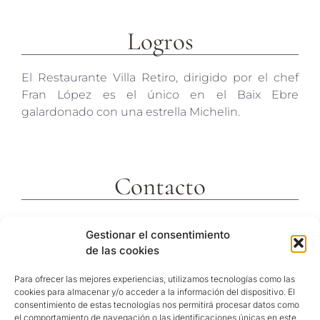
Logros
El Restaurante Villa Retiro, dirigido por el chef
Fran López es el único en el Baix Ebre
galardonado con una estrella Michelin.
Contacto
c/ Molins 2
Gestionar el consentimiento
43592 Xerta
de las cookies
Tarragona (España)
Telf. +34 977473810
Para ofrecer las mejores experiencias, utilizamos tecnologías como las
cookies para almacenar y/o acceder a la información del dispositivo. El
Coordenadas GPS:
consentimiento de estas tecnologías nos permitirá procesar datos como
40º 54′ 31″ N / 0º 29′ 26″ E
el comportamiento de navegación o las identificaciones únicas en este