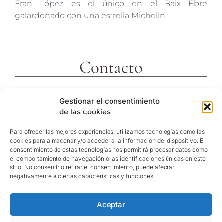
Fran López es el único en el Baix Ebre
galardonado con una estrella Michelin.
Contacto
c/ Molins 2
Gestionar el consentimiento
43592 Xerta
de las cookies
Tarragona (España)
Telf. +34 977473810
Para ofrecer las mejores experiencias, utilizamos tecnologías como las
cookies para almacenar y/o acceder a la información del dispositivo. El
Coordenadas GPS:
consentimiento de estas tecnologías nos permitirá procesar datos como
40º 54′ 31″ N / 0º 29′ 26″ E
el comportamiento de navegación o las identificaciones únicas en este
sitio. No consentir o retirar el consentimiento, puede afectar
reservas@hotelvillaretiro.com
negativamente a ciertas características y funciones.
Aceptar
© Hotel Villa Retiro |
Política de privacitat
/
Nota
Legal
/
Política de cookies