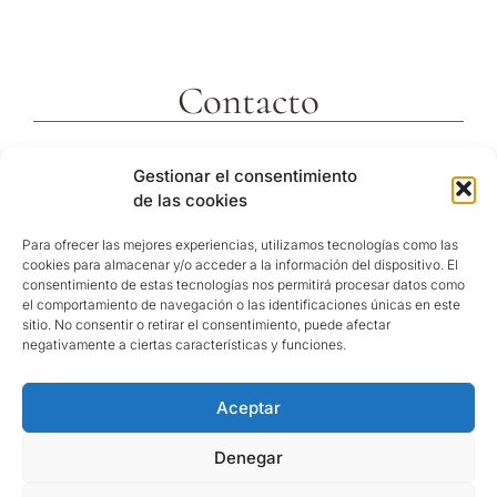
Contacto
c/ Molins 2
Gestionar el consentimiento
43592 Xerta
de las cookies
Tarragona (España)
Telf. +34 977473810
Para ofrecer las mejores experiencias, utilizamos tecnologías como las
cookies para almacenar y/o acceder a la información del dispositivo. El
Coordenadas GPS:
consentimiento de estas tecnologías nos permitirá procesar datos como
40º 54′ 31″ N / 0º 29′ 26″ E
el comportamiento de navegación o las identificaciones únicas en este
sitio. No consentir o retirar el consentimiento, puede afectar
reservas@hotelvillaretiro.com
negativamente a ciertas características y funciones.
Aceptar
© Hotel Villa Retiro |
Política de privacitat
/
Nota
Legal
/
Política de cookies
Denegar