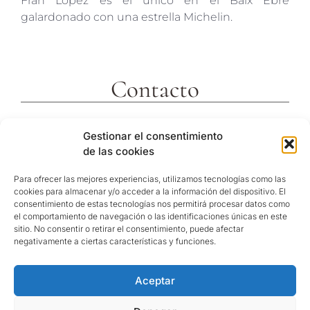
Fran López es el único en el Baix Ebre
galardonado con una estrella Michelin.
Contacto
c/ Molins 2
Gestionar el consentimiento
43592 Xerta
de las cookies
Tarragona (España)
Telf. +34 977473810
Para ofrecer las mejores experiencias, utilizamos tecnologías como las
cookies para almacenar y/o acceder a la información del dispositivo. El
Coordenadas GPS:
consentimiento de estas tecnologías nos permitirá procesar datos como
40º 54′ 31″ N / 0º 29′ 26″ E
el comportamiento de navegación o las identificaciones únicas en este
sitio. No consentir o retirar el consentimiento, puede afectar
reservas@hotelvillaretiro.com
negativamente a ciertas características y funciones.
Aceptar
© Hotel Villa Retiro |
Política de privacitat
/
Nota
Legal
/
Política de cookies