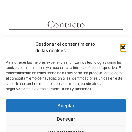
Contacto
c/ Molins 2
Gestionar el consentimiento
43592 Xerta
de las cookies
Tarragona (España)
Telf. +34 977473810
Para ofrecer las mejores experiencias, utilizamos tecnologías como las
cookies para almacenar y/o acceder a la información del dispositivo. El
Coordenadas GPS:
consentimiento de estas tecnologías nos permitirá procesar datos como
40º 54′ 31″ N / 0º 29′ 26″ E
el comportamiento de navegación o las identificaciones únicas en este
sitio. No consentir o retirar el consentimiento, puede afectar
reservas@hotelvillaretiro.com
negativamente a ciertas características y funciones.
Aceptar
© Hotel Villa Retiro |
Política de privacitat
/
Nota
Legal
/
Política de cookies
Denegar