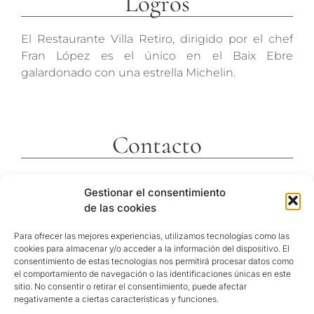
Logros
El Restaurante Villa Retiro, dirigido por el chef
Fran López es el único en el Baix Ebre
galardonado con una estrella Michelin.
Contacto
c/ Molins 2
Gestionar el consentimiento
43592 Xerta
de las cookies
Tarragona (España)
Telf. +34 977473810
Para ofrecer las mejores experiencias, utilizamos tecnologías como las
cookies para almacenar y/o acceder a la información del dispositivo. El
Coordenadas GPS:
consentimiento de estas tecnologías nos permitirá procesar datos como
40º 54′ 31″ N / 0º 29′ 26″ E
el comportamiento de navegación o las identificaciones únicas en este
sitio. No consentir o retirar el consentimiento, puede afectar
reservas@hotelvillaretiro.com
negativamente a ciertas características y funciones.