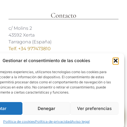
Contacto
c/ Molins 2
43592 Xerta
Tarragona (España)
Telf. +34 977473810
Coordenadas GPS:
Gestionar el consentimiento de las cookies
40º 54′ 31″ N / 0º 29′ 26″ E
 mejores experiencias, utilizamos tecnologías como las cookies para
reservas@hotelvillaretiro.com
ceder a la información del dispositivo. El consentimiento de estas
 permitirá procesar datos como el comportamiento de navegación o las
 únicas en este sitio. No consentir o retirar el consentimiento, puede
mente a ciertas características y funciones.
tar
Denegar
Ver preferencias
Buscar
Política de cookies
Política de privacidad
Aviso legal