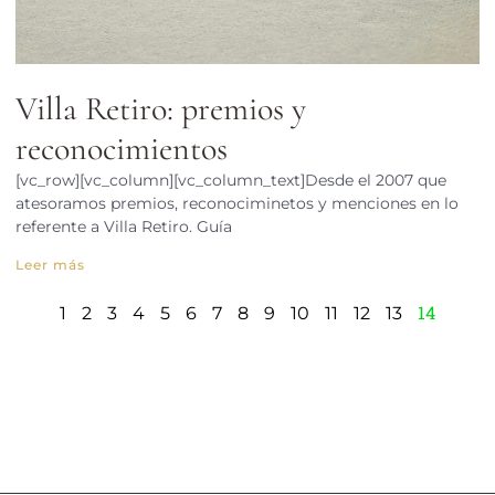
Villa Retiro: premios y
reconocimientos
[vc_row][vc_column][vc_column_text]Desde el 2007 que
atesoramos premios, reconociminetos y menciones en lo
referente a Villa Retiro. Guía
Leer más
14
1
2
3
4
5
6
7
8
9
10
11
12
13