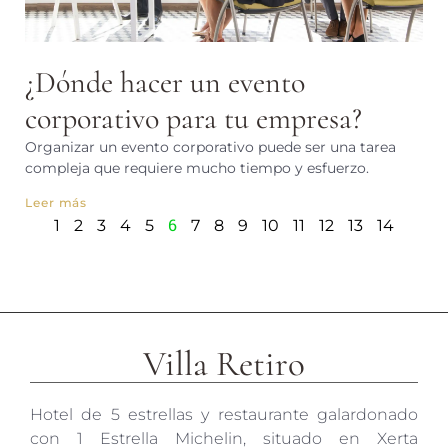
¿Dónde hacer un evento
corporativo para tu empresa?
Organizar un evento corporativo puede ser una tarea
compleja que requiere mucho tiempo y esfuerzo.
Leer más
6
1
2
3
4
5
7
8
9
10
11
12
13
14
Villa Retiro
Hotel de 5 estrellas y restaurante galardonado
con 1 Estrella Michelin, situado en Xerta