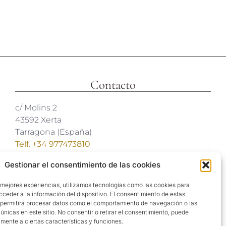
Contacto
c/ Molins 2
43592 Xerta
Tarragona (España)
Telf. +34 977473810
Coordenadas GPS:
Gestionar el consentimiento de las cookies
40º 54′ 31″ N / 0º 29′ 26″ E
 mejores experiencias, utilizamos tecnologías como las cookies para
reservas@hotelvillaretiro.com
ceder a la información del dispositivo. El consentimiento de estas
 permitirá procesar datos como el comportamiento de navegación o las
 únicas en este sitio. No consentir o retirar el consentimiento, puede
mente a ciertas características y funciones.