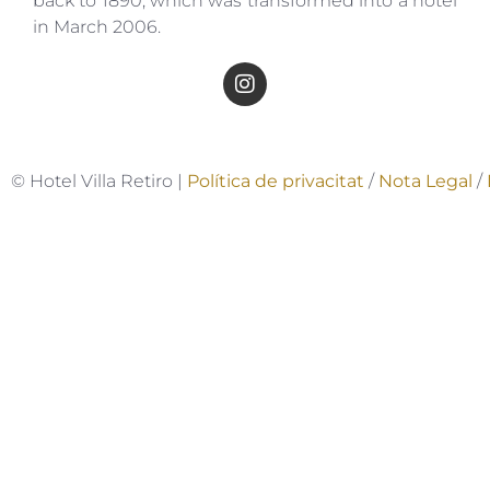
back to 1890, which was transformed into a hotel
in March 2006.
© Hotel Villa Retiro |
Política de privacitat
/
Nota Legal
/